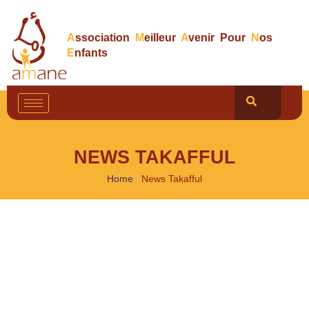
A
ssociation
M
eilleur
A
venir Pour
N
os
E
nfants
NEWS TAKAFFUL
Home
/
News Takafful