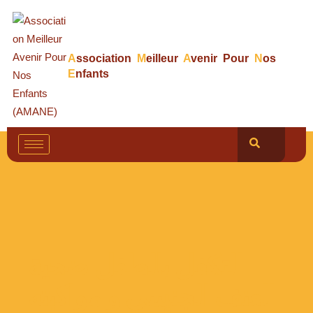
A
ssociation
M
eilleur
A
venir Pour
N
os
E
nfants
التكفل بالطفل ضحية
العنف الجنسي و مواكبته