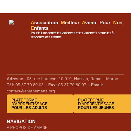
A
ssociation
M
eilleur
A
venir Pour
N
os
E
nfants
Pour la lutte contre les violences et les violences sexuelles à
l'encontre des enfants
Adresse :
03, rue Larache, 10.010, Hassan, Rabat – Maroc
Tél:
05.37.70.80.03 –
Fax:
05.37.70.80.07 –
Email:
contact@amanemena.org
PLATEFORME
PLATEFORME
D’APPRENTISSAGE
D’APPRENTISSAGE
POUR LES ADULTS
POUR LES JEUNES
NAVIGATION
A PROPOS DE AMANE