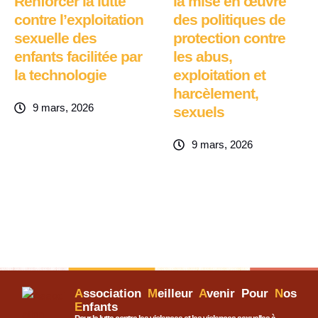
Renforcer la lutte
la mise en œuvre
contre l’exploitation
des politiques de
sexuelle des
protection contre
enfants facilitée par
les abus,
la technologie
exploitation et
harcèlement,
9 mars, 2026
sexuels
9 mars, 2026
A
ssociation
M
eilleur
A
venir Pour
N
os
E
nfants