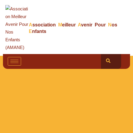
A
ssociation
M
eilleur
A
venir Pour
N
os
E
nfants
Élaboration d’une
Charte de Protection