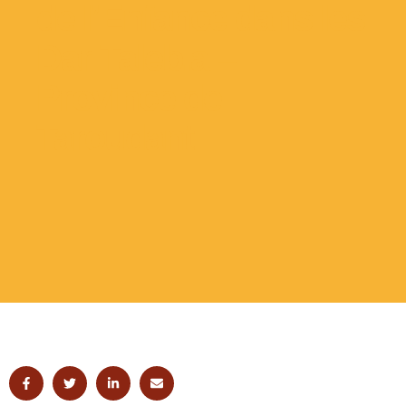
de l’Enfance dans les
Dar Taleb.a –
Province de
Taroudant