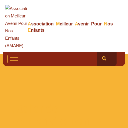
A
ssociation
M
eilleur
A
venir Pour
N
os
E
nfants
Atelier de
concertation entre