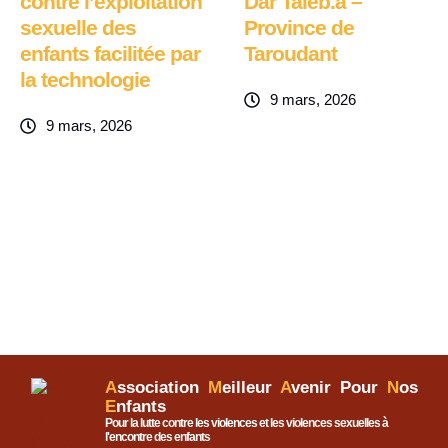
contre l’exploitation
Dar Taleb.a –
sexuelle des
Province de
enfants facilitée par
Taroudant
la technologie
9 mars, 2026
9 mars, 2026
A
ssociation
M
eilleur
A
venir Pour
N
os
E
nfants
Pour la lutte contre les violences et les violences sexuelles à
l'encontre des enfants