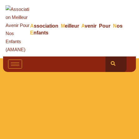
A
ssociation
M
eilleur
A
venir Pour
N
os
E
nfants
Bientôt en ligne un
documentaire sur le