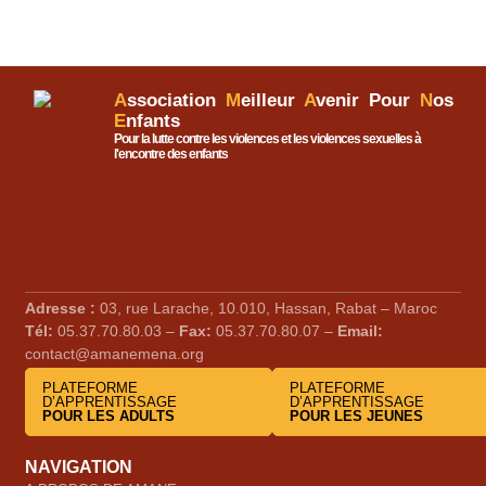
A
ssociation
M
eilleur
A
venir Pour
N
os
E
nfants
Pour la lutte contre les violences et les violences sexuelles à
l'encontre des enfants
Adresse :
03, rue Larache, 10.010, Hassan, Rabat – Maroc
Tél:
05.37.70.80.03 –
Fax:
05.37.70.80.07 –
Email:
contact@amanemena.org
PLATEFORME
PLATEFORME
D’APPRENTISSAGE
D’APPRENTISSAGE
POUR LES ADULTS
POUR LES JEUNES
NAVIGATION