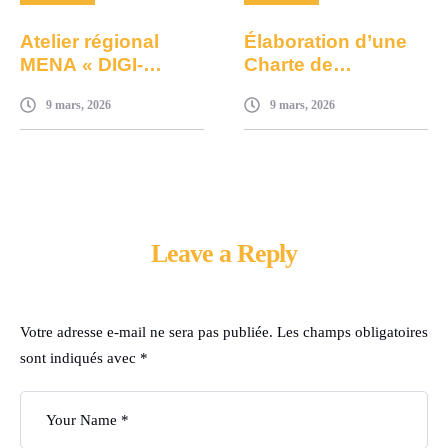
Atelier régional
Élaboration d’une
MENA « DIGI-
Charte de
AMANE » :
Protection de
9 mars, 2026
9 mars, 2026
Renforcer la lutte
l’Enfance dans les
contre l’exploitation
Dar Taleb.a –
sexuelle des
Province de
enfants facilitée par
Taroudant
la technologie
Leave a Reply
Votre adresse e-mail ne sera pas publiée.
Les champs obligatoires
sont indiqués avec
*