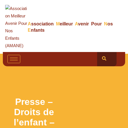
A
ssociation
M
eilleur
A
venir Pour
N
os
E
nfants
Presse –
Droits de
l’enfant –