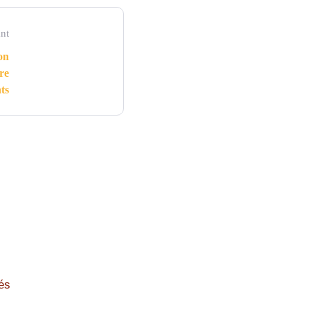
nt
on
re
ts
és
Vidéos