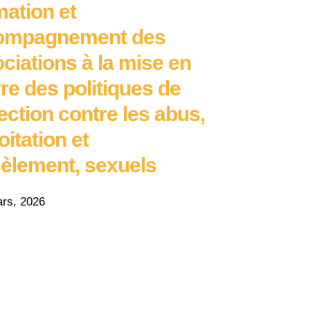
ation et
Campagn
ompagnement des
briser l
ciations à la mise en
violence
e des politiques de
enfants
ection contre les abus,
9 mars, 20
oitation et
èlement, sexuels
rs, 2026