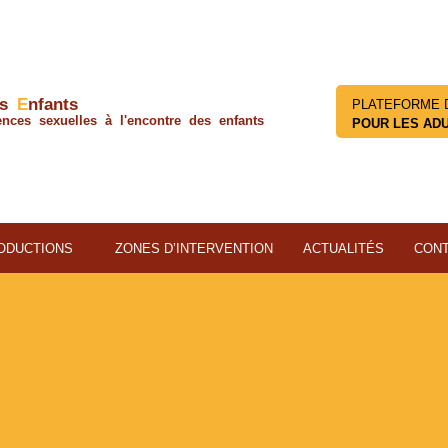
os
E
nfants
PLATEFORME 
ences sexuelles à l'encontre des enfants
POUR LES AD
ODUCTIONS
ZONES D’INTERVENTION
ACTUALITÉS
CON
tions conti