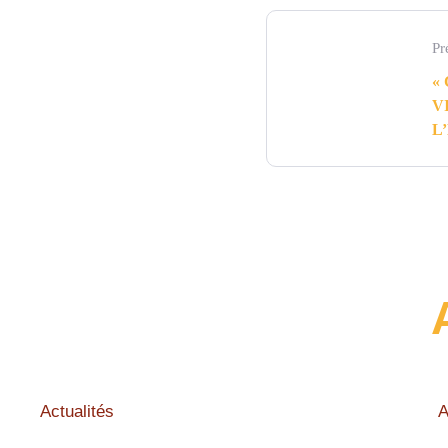
Pr
«
V
L
E
Actualités
A