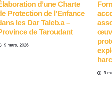
Élaboration d’une Charte
Form
de Protection de l’Enfance
acc
dans les Dar Taleb.a –
asso
Province de Taroudant
œuvr
prot
9 mars, 2026
expl
harc
9 ma