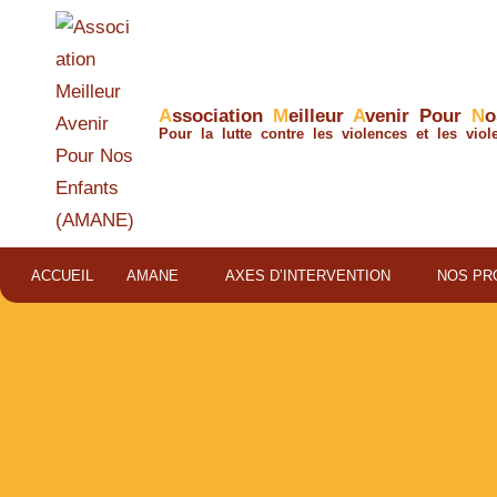
A
ssociation
M
eilleur
A
venir Pour
N
Pour la lutte contre les violences et les viol
ACCUEIL
AMANE
AXES D’INTERVENTION
NOS PR
Projet RE
lancemen