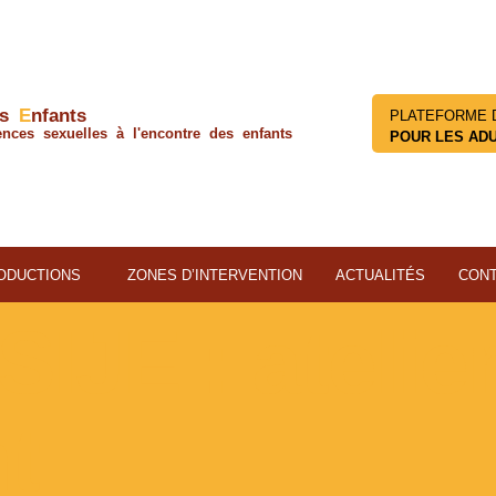
os
E
nfants
PLATEFORME 
ences sexuelles à l'encontre des enfants
POUR LES AD
ODUCTIONS
ZONES D’INTERVENTION
ACTUALITÉS
CON
SIJE : atelie
t