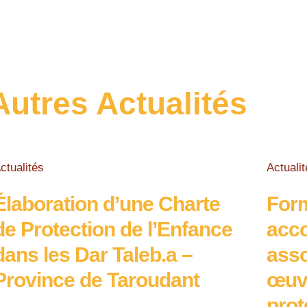
Autres Actualités
ctualités
Actualit
Élaboration d’une Charte
Form
de Protection de l’Enfance
acc
dans les Dar Taleb.a –
asso
Province de Taroudant
œuvr
prot