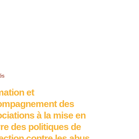
és
Vidéos
ation et
Campagn
ompagnement des
briser l
ciations à la mise en
violence
e des politiques de
enfants
ection contre les abus,