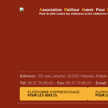
A
ssociation
M
eilleur
A
venir Pour
Pour la lutte contre les violences et les violences
Adresse :
03, rue Larache, 10.010, Hassan, Rabat
Tél:
05.37.70.80.03 –
Fax:
05.37.70.80.07 –
Email:
PLATEFORME D’APPRENTISSAGE
PLATEF
POUR LES ADULTS
POUR L