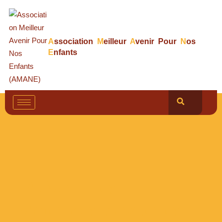
A
ssociation
M
eilleur
A
venir Pour
N
os
E
nfants
Prévenir les
violences sexuelles