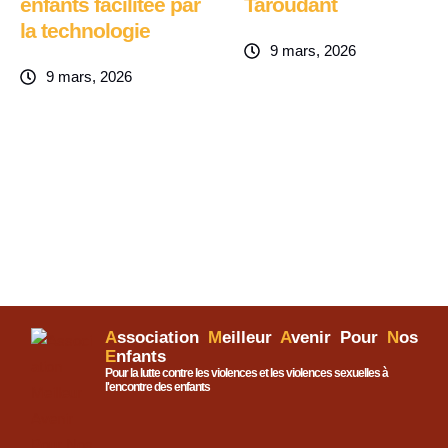
enfants facilitée par
Taroudant
la technologie
9 mars, 2026
9 mars, 2026
A
ssociation
M
eilleur
A
venir Pour
N
os
E
nfants
Pour la lutte contre les violences et les violences sexuelles à
l'encontre des enfants