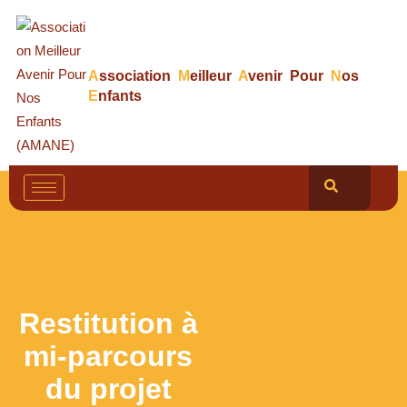
A
ssociation
M
eilleur
A
venir Pour
N
os
E
nfants
Restitution à
mi-parcours
du projet