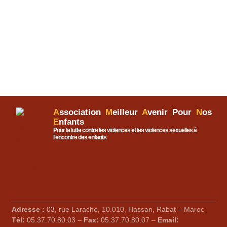
A
ssociation
M
eilleur
A
venir Pour
N
os
E
nfants
Pour la lutte contre les violences et les violences sexuelles à
l'encontre des enfants
Adresse :
03, rue Larache, 10.010, Hassan, Rabat – Maroc
Tél:
05.37.70.80.03 –
Fax:
05.37.70.80.07 –
Email: